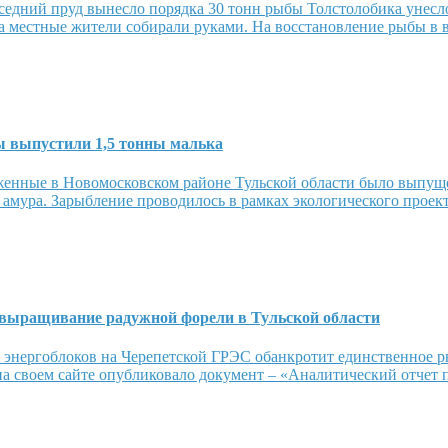
седний пруд вынесло порядка 30 тонн рыбы Толстолобика унес
ма местные жители собирали руками. На восстановление рыбы в 
ы выпустили 1,5 тонны малька
енные в Новомосковском районе Тульской области было выпущено
о амура. Зарыбление проводилось в рамках экологического проект
т выращивание радужной форели в Тульской области
 энергоблоков на Черепетской ГРЭС обанкротит единственное р
 своем сайте опубликовало документ – «Аналитический отчет п