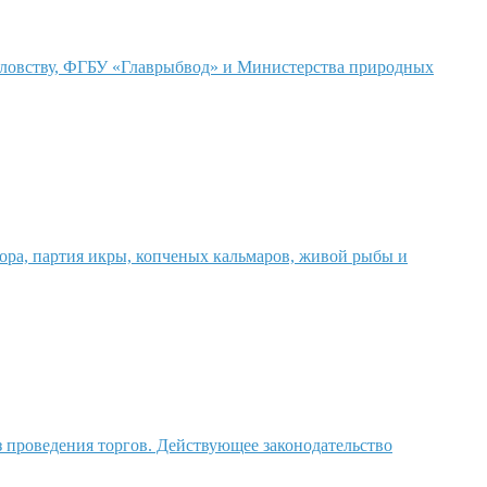
боловству, ФГБУ «Главрыбвод» и Министерства природных
ра, партия икры, копченых кальмаров, живой рыбы и
з проведения торгов. Действующее законодательство