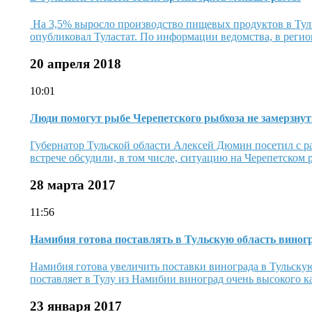
На 3,5% выросло производство пищевых продуктов в Туль
опубликовал Туластат. По информации ведомства, в регио
20 апреля 2018
10:01
Люди помогут рыбе Черепетского рыбхоза не замерзнут
Губернатор Тульской области Алексей Дюмин посетил с р
встрече обсудили, в том числе, ситуацию на Черепетском 
28 марта 2017
11:56
Намибия готова поставлять в Тульскую область виногр
Намибия готова увеличить поставки винограда в Тульскую 
поставляет в Тулу из Намибии виноград очень высокого ка
23 января 2017