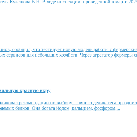
я Кулешова В.Н. В ходе инспекции, проведенной в марте 2025 
и
нов, сообщил, что тестирует новую модель работы с фермерским
 сервисов для небольших хозяйств. Через агрегатор фермеры см
авильную красную икру
ликовал рекомендации по выбору главного деликатеса празднич
ояемых белков. Она богата йодом, кальцием, фосфором,...