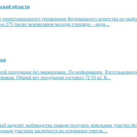
ьской области
о территориального управления Федерального агентства по ры
о 275 тысяч экземпляров молоди стерляди – вида,...
вки
ной продукции без маркировки. По информации Россельхознадзо
знаков. Общий вес продукции составил 72,55 кг. В...
ый наделит рыбоводства правом получать земельные участки бе
дным участком заключатся на основании торгов....