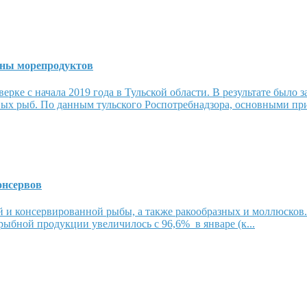
онны морепродуктов
ерке с начала 2019 года в Тульской области. В результате было
евых рыб. По данным тульского Роспотребнадзора, основными пр
онсервов
й и консервированной рыбы, а также ракообразных и моллюсков
рыбной продукции увеличилось с 96,6% в январе (к...