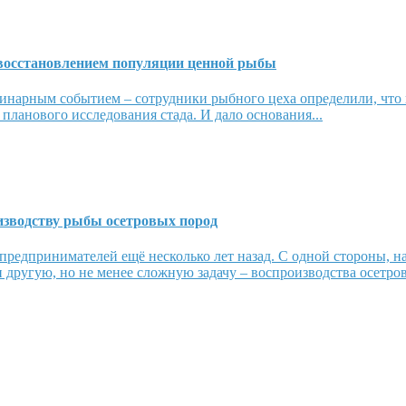
 восстановлением популяции ценной рыбы
нарным событием – сотрудники рыбного цеха определили, что 
е планового исследования стада. И дало основания...
изводству рыбы осетровых пород
предпринимателей ещё несколько лет назад. С одной стороны, н
 другую, но не менее сложную задачу – воспроизводства осетров