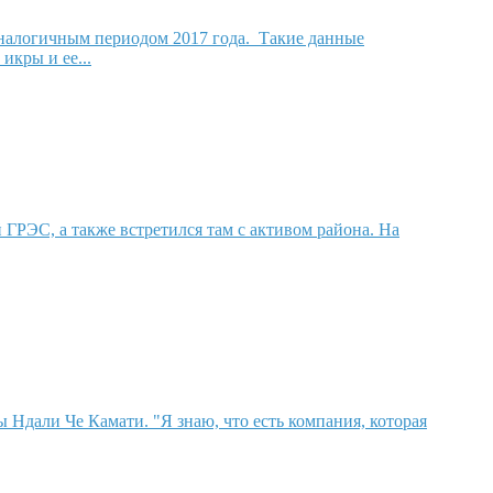
аналогичным периодом 2017 года. Такие данные
икры и ее...
ГРЭС, а также встретился там с активом района. На
ы Ндали Че Камати. "Я знаю, что есть компания, которая