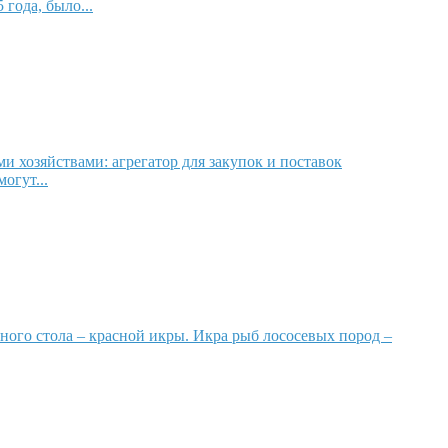
года, было...
и хозяйствами: агрегатор для закупок и поставок
огут...
ного стола – красной икры. Икра рыб лососевых пород –