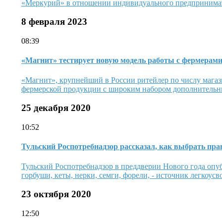
«Меркурий» в отношении индивидуального предпринимател
8 февраля 2023
08:39
«Магнит» тестирует новую модель работы с фермерам
«Магнит», крупнейший в России ритейлер по числу магази
фермерской продукции с широким набором дополнительных
25 декабря 2020
10:52
Тульский Роспотребнадзор рассказал, как выбрать пр
Тульский Роспотребнадзор в преддверии Нового года опуб
горбуши, кеты, нерки, семги, форели, - источник легкоусв
23 октября 2020
12:50