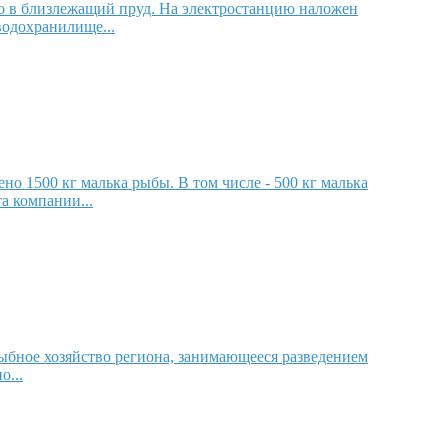
ло в близлежащий пруд. На электростанцию наложен
водохранилище...
 1500 кг малька рыбы. В том числе - 500 кг малька
а компании...
ыбное хозяйство региона, занимающееся разведением
о...