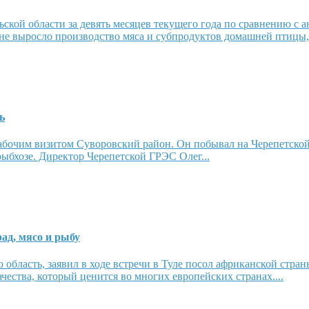
ской области за девять месяцев текущего года по сравнению с 
не выросло производство мяса и субпродуктов домашней птицы, 
ь
абочим визитом Суворовский район. Он побывал на Черепетской 
рыбхозе. Директор Черепетской ГРЭС Олег...
ад, мясо и рыбу
область, заявил в ходе встречи в Туле посол африканской стран
чества, который ценится во многих европейских странах....