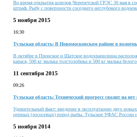
Во время открытия шлюзов Черепетской ГРЭС 30 мая в со
штраф. Рыбу с поверхности соседнего неглубокого водое
5 ноября 2015
16:30
Тульская область: В Новомосковском районе в водоем
В октябре в Пронское и Шатское водохранилища располож
карася, 500 кг малька толстолобика и 500 кг малька белог
11 сентября 2015
09:26
Тульская область: Технический прогресс сводит на не
Удивительный факт: введение в эксплуатацию двух новых
ценных (лососевых) пород рыбы. Тульское УФАС России на
5 ноября 2014