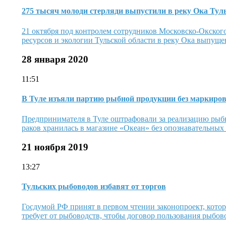
275 тысяч молоди стерляди выпустили в реку Ока Тул
21 октября под контролем сотрудников Московско-Окског
ресурсов и экологии Тульской области в реку Ока выпущен
28 января 2020
11:51
В Туле изъяли партию рыбной продукции без маркиро
Предпринимателя в Туле оштрафовали за реализацию рыб
раков хранилась в магазине «Океан» без опознавательных 
21 ноября 2019
13:27
Тульских рыбоводов избавят от торгов
Госдумой РФ принят в первом чтении законопроект, котор
требует от рыбоводств, чтобы договор пользования рыбово