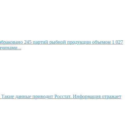
 забраковано 245 партий рыбной продукции объемом 1 027
ичинами...
. Такие данные приводит Росстат. Информация отражает